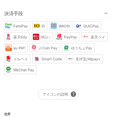
決済手段
FamiPay
iD
WAON
QUICPay
楽天Edy
d払い
PayPay
楽天ペイ
au PAY
J-Coin Pay
ゆうちょPay
メルペイ
Smart Code
支付宝/Alipay+
WeChat Pay
help
アイコンの説明
住所