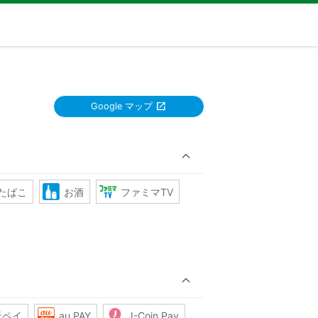
Google マップ
たばこ
お酒
ファミマTV
天ペイ
au PAY
J-Coin Pay