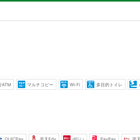
ATM
マルチコピー
Wi-Fi
多目的トイレ
QUICPay
楽天Edy
d払い
PayPay
楽