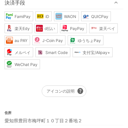
決済手段
FamiPay
iD
WAON
QUICPay
楽天Edy
d払い
PayPay
楽天ペイ
au PAY
J-Coin Pay
ゆうちょPay
メルペイ
Smart Code
支付宝/Alipay+
WeChat Pay
help
アイコンの説明
住所
愛知県豊田市梅坪町１０丁目２番地２