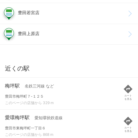
豊田若宮店
豊田上原店
近くの駅
梅坪駅
名鉄三河線 など
豊田市梅坪町７-１２５
ルート
を見る
このページの店舗から 329 m
愛環梅坪駅
愛知環状鉄道線
豊田市東梅坪町一丁目６
ルート
を見る
このページの店舗から 868 m