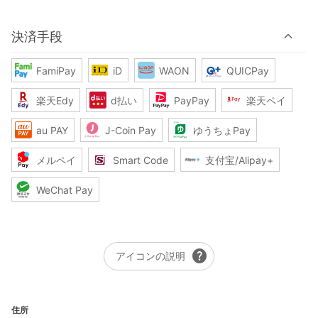
決済手段
FamiPay
iD
WAON
QUICPay
楽天Edy
d払い
PayPay
楽天ペイ
au PAY
J-Coin Pay
ゆうちょPay
メルペイ
Smart Code
支付宝/Alipay+
WeChat Pay
help
アイコンの説明
住所