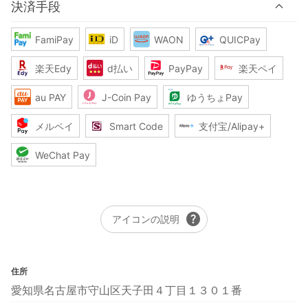
決済手段
FamiPay
iD
WAON
QUICPay
楽天Edy
d払い
PayPay
楽天ペイ
au PAY
J-Coin Pay
ゆうちょPay
メルペイ
Smart Code
支付宝/Alipay+
WeChat Pay
help
アイコンの説明
住所
愛知県名古屋市守山区天子田４丁目１３０１番