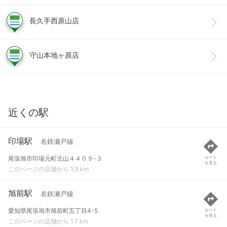
長久手西原山店
守山本地ヶ原店
近くの駅
印場駅
名鉄瀬戸線
尾張旭市印場元町北山４４０９-３
ルート
を見る
このページの店舗から 1.3 km
旭前駅
名鉄瀬戸線
愛知県尾張旭市旭前町五丁目4-5
ルート
を見る
このページの店舗から 1.7 km