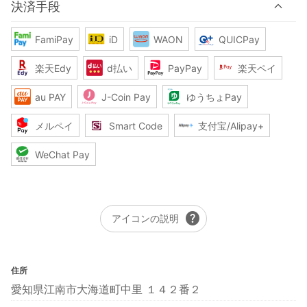
決済手段
FamiPay
iD
WAON
QUICPay
楽天Edy
d払い
PayPay
楽天ペイ
au PAY
J-Coin Pay
ゆうちょPay
メルペイ
Smart Code
支付宝/Alipay+
WeChat Pay
help
アイコンの説明
住所
愛知県江南市大海道町中里 １４２番２