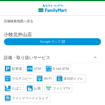
店舗検索地図へ戻る
小牧北外山店
Google マップ
設備・取り扱いサービス
駐車場
ATM
E-net ATM
マルチコピー
Wi-Fi
多目的トイレ
たばこ
お酒
ファミマTV
ファミマフードドライブ