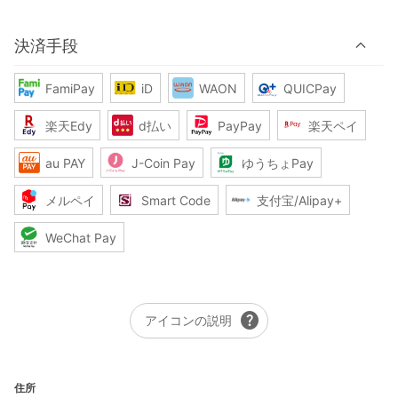
決済手段
FamiPay
iD
WAON
QUICPay
楽天Edy
d払い
PayPay
楽天ペイ
au PAY
J-Coin Pay
ゆうちょPay
メルペイ
Smart Code
支付宝/Alipay+
WeChat Pay
help
アイコンの説明
住所