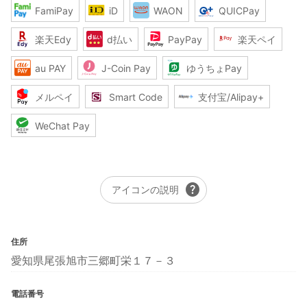
FamiPay
iD
WAON
QUICPay
楽天Edy
d払い
PayPay
楽天ペイ
au PAY
J-Coin Pay
ゆうちょPay
メルペイ
Smart Code
支付宝/Alipay+
WeChat Pay
help
アイコンの説明
住所
愛知県尾張旭市三郷町栄１７－３
電話番号