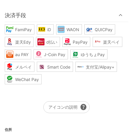
決済手段
FamiPay
iD
WAON
QUICPay
楽天Edy
d払い
PayPay
楽天ペイ
au PAY
J-Coin Pay
ゆうちょPay
メルペイ
Smart Code
支付宝/Alipay+
WeChat Pay
help
アイコンの説明
住所