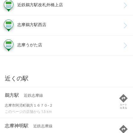
近鉄鵜方駅改札外橋上店
志摩鵜方駅西店
志摩うがた店
近くの駅
鵜方駅
近鉄志摩線
志摩市阿児町鵜方１６７０-２
ルート
を見る
このページの店舗から 1.5 km
志摩神明駅
近鉄志摩線