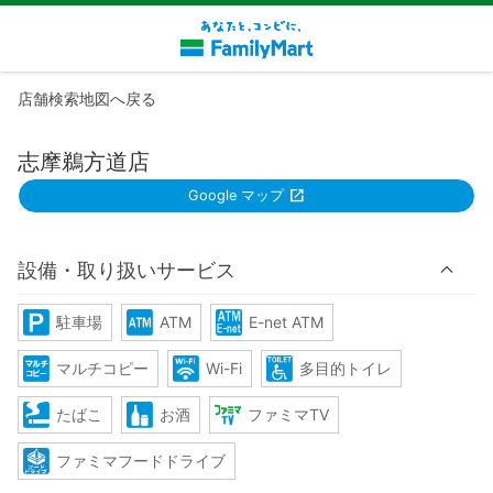
店舗検索地図へ戻る
志摩鵜方道店
Google マップ
設備・取り扱いサービス
駐車場
ATM
E-net ATM
マルチコピー
Wi-Fi
多目的トイレ
たばこ
お酒
ファミマTV
ファミマフードドライブ