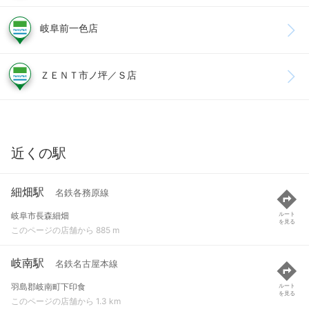
岐阜前一色店
ＺＥＮＴ市ノ坪／Ｓ店
近くの駅
細畑駅
名鉄各務原線
岐阜市長森細畑
ルート
を見る
このページの店舗から 885 m
岐南駅
名鉄名古屋本線
羽島郡岐南町下印食
ルート
を見る
このページの店舗から 1.3 km