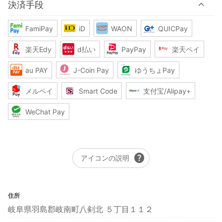
決済手段
FamiPay
iD
WAON
QUICPay
楽天Edy
d払い
PayPay
楽天ペイ
au PAY
J-Coin Pay
ゆうちょPay
メルペイ
Smart Code
支付宝/Alipay+
WeChat Pay
help
アイコンの説明
住所
岐阜県羽島郡岐南町八剣北 ５丁目１１２