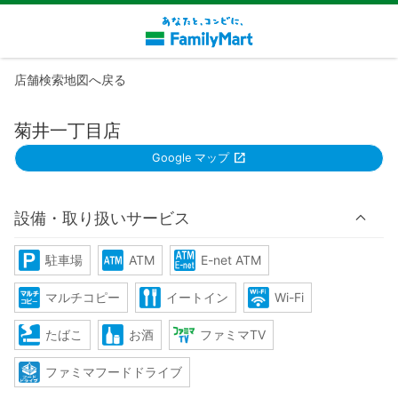
店舗検索地図へ戻る
菊井一丁目店
Google マップ
設備・取り扱いサービス
駐車場
ATM
E-net ATM
マルチコピー
イートイン
Wi-Fi
たばこ
お酒
ファミマTV
ファミマフードドライブ