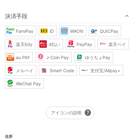
決済手段
FamiPay
iD
WAON
QUICPay
楽天Edy
d払い
PayPay
楽天ペイ
au PAY
J-Coin Pay
ゆうちょPay
メルペイ
Smart Code
支付宝/Alipay+
WeChat Pay
help
アイコンの説明
住所