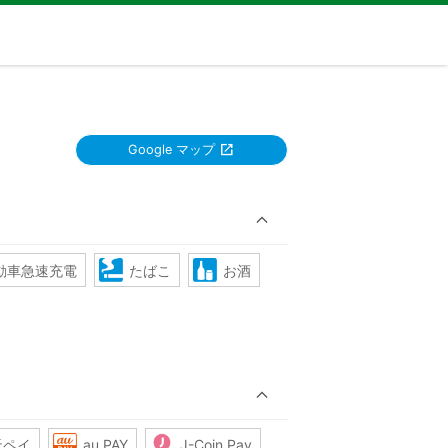
Google マップ
動車急速充電
たばこ
お酒
天ペイ
au PAY
J-Coin Pay