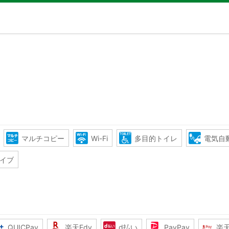
マルチコピー
Wi-Fi
多目的トイレ
電気自
イブ
QUICPay
楽天Edy
d払い
PayPay
楽