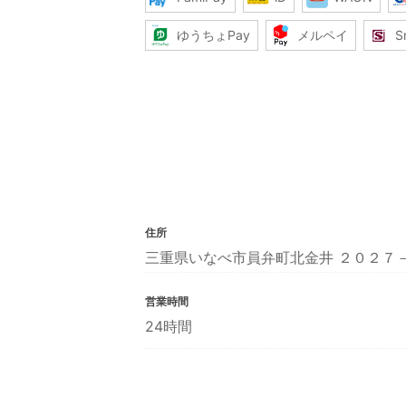
ゆうちょPay
メルペイ
S
住所
三重県いなべ市員弁町北金井 ２０２７
営業時間
24時間