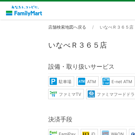
店舗検索地図へ戻る
いなべＲ３６５店
いなべＲ３６５店
設備・取り扱いサービス
駐車場
ATM
E-net ATM
ファミマTV
ファミマフードドラ
決済手段
FamiPay
iD
WAON