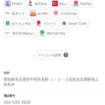
PiTaPa
楽天Edy
d払い
PayPay
楽天ペイ
au PAY
J-Coin Pay
ゆうちょPay
メルペイ
Smart Code
支付宝/Alipay+
WeChat Pay
help
アイコンの説明
住所
愛知県名古屋市中村区名駅 １－２－２近鉄名古屋駅地上
改札外
電話番号
052-533-3928