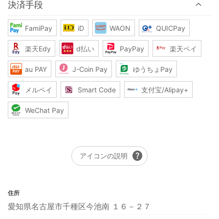
決済手段
FamiPay
iD
WAON
QUICPay
楽天Edy
d払い
PayPay
楽天ペイ
au PAY
J-Coin Pay
ゆうちょPay
メルペイ
Smart Code
支付宝/Alipay+
WeChat Pay
help
アイコンの説明
住所
愛知県名古屋市千種区今池南 １６－２７