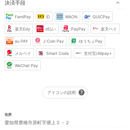
決済手段
FamiPay
iD
WAON
QUICPay
楽天Edy
d払い
PayPay
楽天ペイ
au PAY
J-Coin Pay
ゆうちょPay
メルペイ
Smart Code
支付宝/Alipay+
WeChat Pay
help
アイコンの説明
住所
愛知県豊橋市原町字塘上２－２