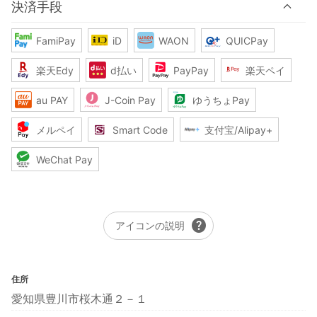
決済手段
FamiPay
iD
WAON
QUICPay
楽天Edy
d払い
PayPay
楽天ペイ
au PAY
J-Coin Pay
ゆうちょPay
メルペイ
Smart Code
支付宝/Alipay+
WeChat Pay
help
アイコンの説明
住所
愛知県豊川市桜木通２－１