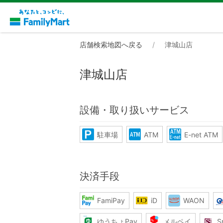
店舗検索地図へ戻る
津城山店
津城山店
設備・取り扱いサービス
駐車場
ATM
E-net ATM
決済手段
FamiPay
iD
WAON
ゆうちょPay
メルペイ
S