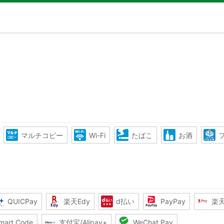
マルチコピー
Wi-Fi
たばこ
お酒
QUICPay
楽天Edy
d払い
PayPay
楽
mart Code
支付宝/Alipay+
WeChat Pay