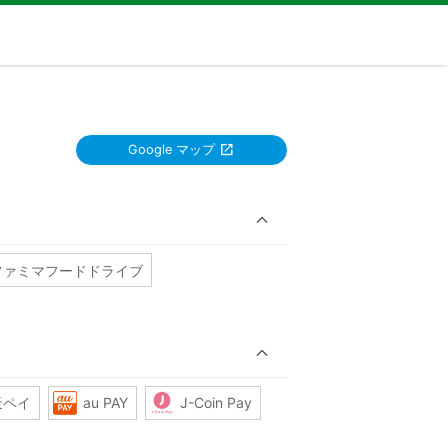
Google マップ
ファミマフードドライブ
天ペイ
au PAY
J-Coin Pay