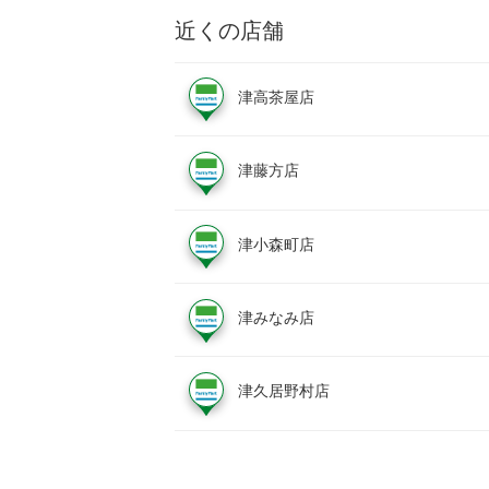
近くの店舗
津高茶屋店
津藤方店
津小森町店
津みなみ店
津久居野村店