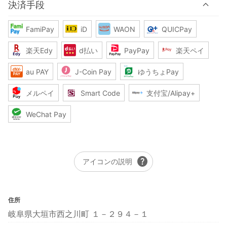
決済手段
FamiPay
iD
WAON
QUICPay
楽天Edy
d払い
PayPay
楽天ペイ
au PAY
J-Coin Pay
ゆうちょPay
メルペイ
Smart Code
支付宝/Alipay+
WeChat Pay
help
アイコンの説明
住所
岐阜県大垣市西之川町 １－２９４－１