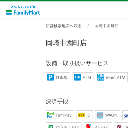
店舗検索地図へ戻る
岡崎中園町店
岡崎中園町店
設備・取り扱いサービス
駐車場
ATM
E-net ATM
決済手段
FamiPay
iD
WAON
ゆうちょPay
メルペイ
S