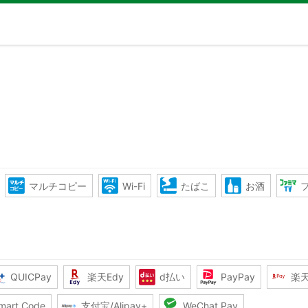
マルチコピー
Wi-Fi
たばこ
お酒
QUICPay
楽天Edy
d払い
PayPay
楽
mart Code
支付宝/Alipay+
WeChat Pay