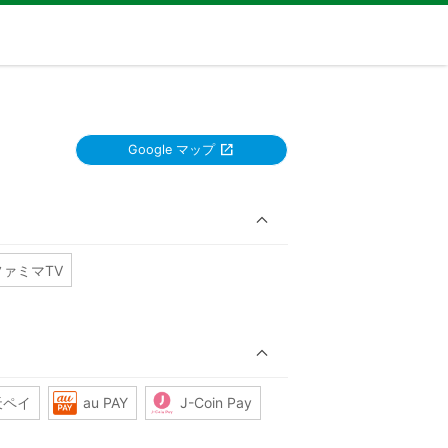
Google マップ
ファミマTV
天ペイ
au PAY
J-Coin Pay