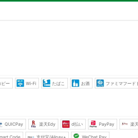
コピー
Wi-Fi
たばこ
お酒
ファミマフード
QUICPay
楽天Edy
d払い
PayPay
楽
mart Code
支付宝/Alipay+
WeChat Pay