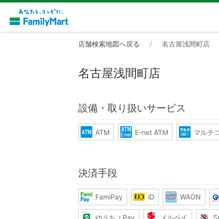
店舗検索地図へ戻る
名古屋浅間町店
名古屋浅間町店
設備・取り扱いサービス
ATM
E-net ATM
マルチ
決済手段
FamiPay
iD
WAON
ゆうちょPay
メルペイ
S