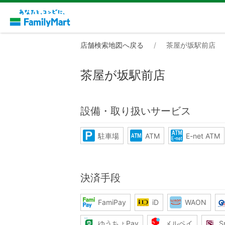
店舗検索地図へ戻る
茶屋が坂駅前店
茶屋が坂駅前店
設備・取り扱いサービス
駐車場
ATM
E-net ATM
決済手段
FamiPay
iD
WAON
ゆうちょPay
メルペイ
S