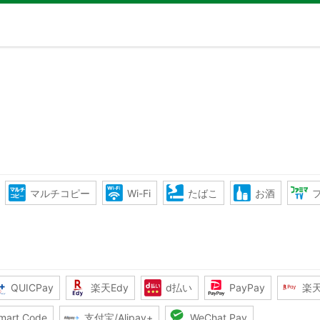
マルチコピー
Wi-Fi
たばこ
お酒
QUICPay
楽天Edy
d払い
PayPay
楽
mart Code
支付宝/Alipay+
WeChat Pay