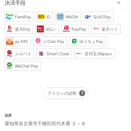
決済手段
FamiPay
iD
WAON
QUICPay
楽天Edy
d払い
PayPay
楽天ペイ
au PAY
J-Coin Pay
ゆうちょPay
メルペイ
Smart Code
支付宝/Alipay+
WeChat Pay
help
アイコンの説明
住所
愛知県名古屋市千種区田代本通 ２－８