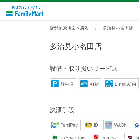
店舗検索地図へ戻る
多治見小名田店
多治見小名田店
設備・取り扱いサービス
駐車場
ATM
E-net ATM
決済手段
FamiPay
iD
WAON
ゆうちょPay
メルペイ
S