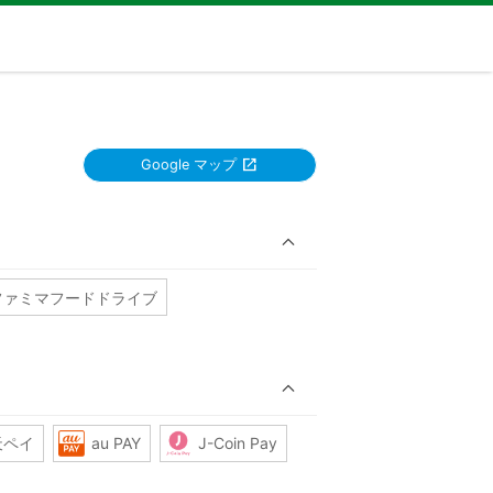
Google マップ
ファミマフードドライブ
天ペイ
au PAY
J-Coin Pay