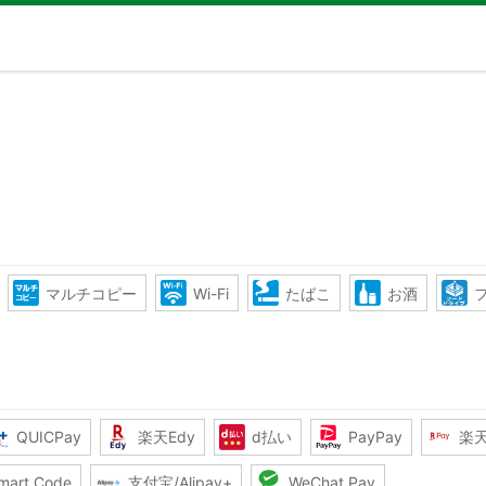
マルチコピー
Wi-Fi
たばこ
お酒
QUICPay
楽天Edy
d払い
PayPay
楽
mart Code
支付宝/Alipay+
WeChat Pay