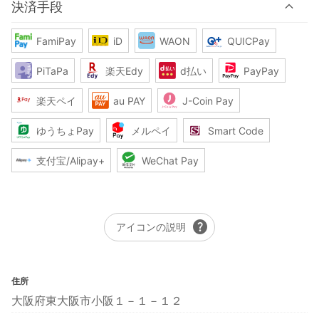
決済手段
FamiPay
iD
WAON
QUICPay
PiTaPa
楽天Edy
d払い
PayPay
楽天ペイ
au PAY
J-Coin Pay
ゆうちょPay
メルペイ
Smart Code
支付宝/Alipay+
WeChat Pay
help
アイコンの説明
住所
大阪府東大阪市小阪１－１－１２