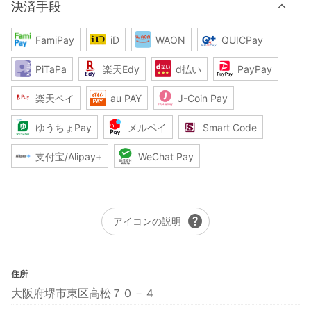
決済手段
FamiPay
iD
WAON
QUICPay
PiTaPa
楽天Edy
d払い
PayPay
楽天ペイ
au PAY
J-Coin Pay
ゆうちょPay
メルペイ
Smart Code
支付宝/Alipay+
WeChat Pay
help
アイコンの説明
住所
大阪府堺市東区高松７０－４