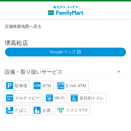
店舗検索地図へ戻る
堺高松店
Google マップ
設備・取り扱いサービス
駐車場
ATM
E-net ATM
マルチコピー
Wi-Fi
多目的トイレ
たばこ
お酒
ファミマTV