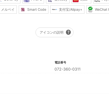
メルペイ
Smart Code
支付宝/Alipay+
WeChat 
help
アイコンの説明
電話番号
072-360-0311