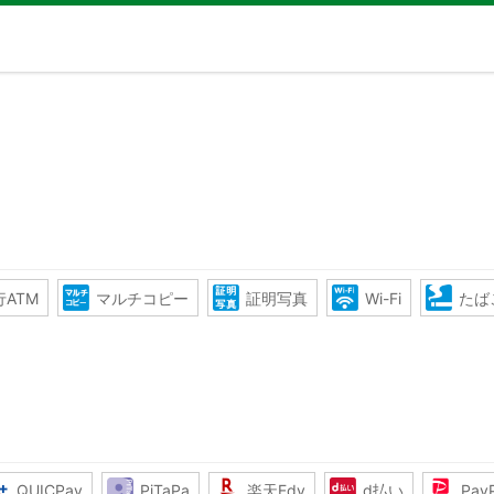
ATM
マルチコピー
証明写真
Wi-Fi
たば
QUICPay
PiTaPa
楽天Edy
d払い
Pay