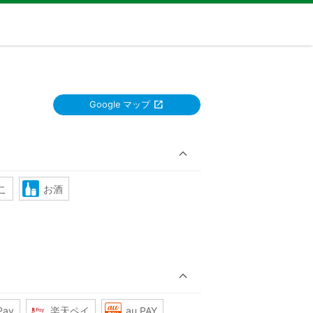
Google マップ
こ
お酒
Pay
楽天ペイ
au PAY