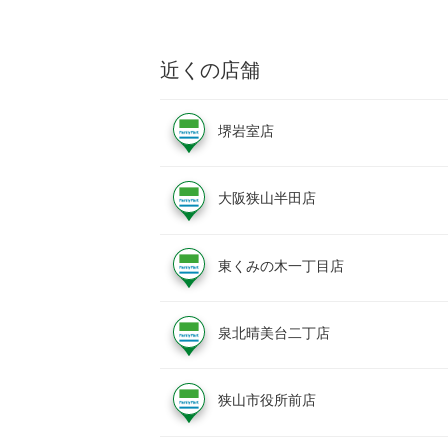
近くの店舗
堺岩室店
大阪狭山半田店
東くみの木一丁目店
泉北晴美台二丁店
狭山市役所前店