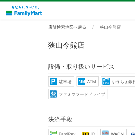
店舗検索地図へ戻る
狭山今熊店
狭山今熊店
設備・取り扱いサービス
駐車場
ATM
ゆうちょ銀行
ファミマフードドライブ
決済手段
FamiPay
iD
WAON