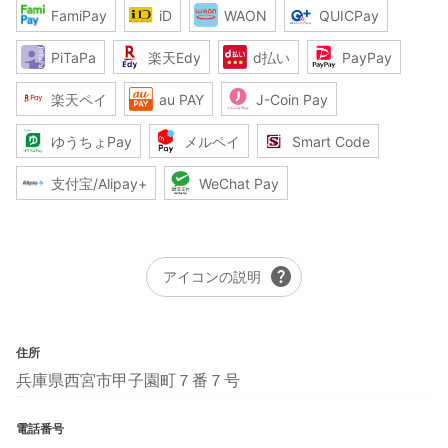
FamiPay
iD
WAON
QUICPay
PiTaPa
楽天Edy
d払い
PayPay
楽天ペイ
au PAY
J-Coin Pay
ゆうちょPay
メルペイ
Smart Code
支付宝/Alipay+
WeChat Pay
help
アイコンの説明
住所
兵庫県西宮市甲子園町７番７号
電話番号