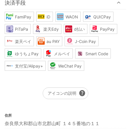
決済手段
FamiPay
iD
WAON
QUICPay
PiTaPa
楽天Edy
d払い
PayPay
楽天ペイ
au PAY
J-Coin Pay
ゆうちょPay
メルペイ
Smart Code
支付宝/Alipay+
WeChat Pay
help
アイコンの説明
住所
奈良県大和郡山市北郡山町 １４５番地の１１