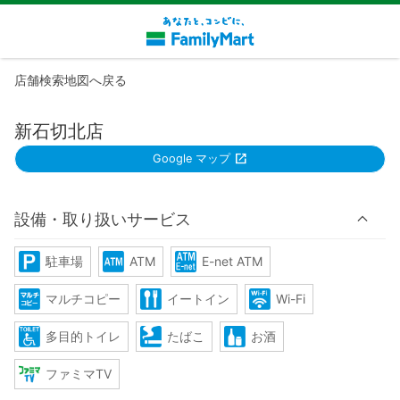
店舗検索地図へ戻る
新石切北店
Google マップ
設備・取り扱いサービス
駐車場
ATM
E-net ATM
マルチコピー
イートイン
Wi-Fi
多目的トイレ
たばこ
お酒
ファミマTV