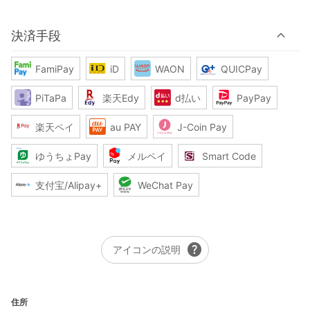
決済手段
FamiPay
iD
WAON
QUICPay
PiTaPa
楽天Edy
d払い
PayPay
楽天ペイ
au PAY
J-Coin Pay
ゆうちょPay
メルペイ
Smart Code
支付宝/Alipay+
WeChat Pay
help
アイコンの説明
住所