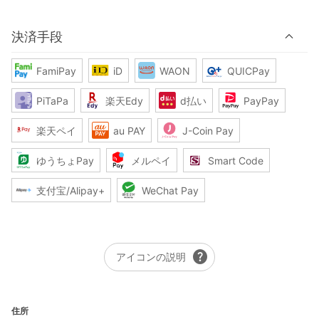
決済手段
FamiPay
iD
WAON
QUICPay
PiTaPa
楽天Edy
d払い
PayPay
楽天ペイ
au PAY
J-Coin Pay
ゆうちょPay
メルペイ
Smart Code
支付宝/Alipay+
WeChat Pay
help
アイコンの説明
住所