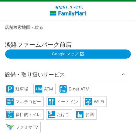
店舗検索地図へ戻る
淡路ファームパーク前店
Google マップ
設備・取り扱いサービス
駐車場
ATM
E-net ATM
マルチコピー
イートイン
Wi-Fi
多目的トイレ
たばこ
お酒
ファミマTV