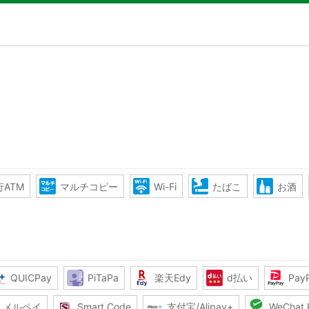
ATM
マルチコピー
Wi-Fi
たばこ
お酒
QUICPay
PiTaPa
楽天Edy
d払い
Pay
メルペイ
Smart Code
支付宝/Alipay+
WeChat 