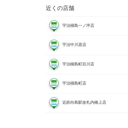
近くの店舗
宇治槇島一ノ坪店
宇治中川原店
宇治槇島町目川店
宇治槇島町店
近鉄向島駅改札内橋上店