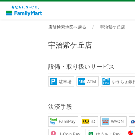
店舗検索地図へ戻る
宇治紫ケ丘店
宇治紫ケ丘店
設備・取り扱いサービス
駐車場
ATM
ゆうちょ銀行
決済手段
FamiPay
iD
WAON
J-Coin Pay
ゆうちょPay