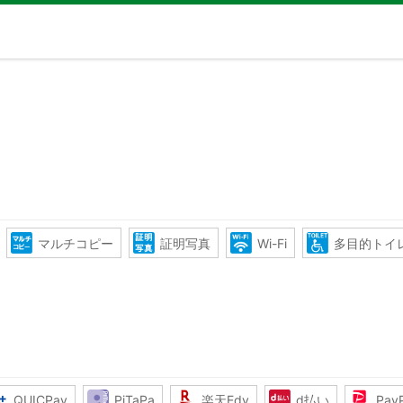
マルチコピー
証明写真
Wi-Fi
多目的トイ
QUICPay
PiTaPa
楽天Edy
d払い
Pay