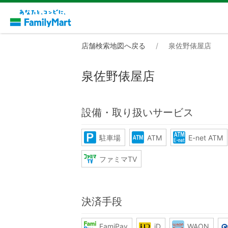
店舗検索地図へ戻る
泉佐野俵屋店
泉佐野俵屋店
設備・取り扱いサービス
駐車場
ATM
E-net ATM
ファミマTV
決済手段
FamiPay
iD
WAON