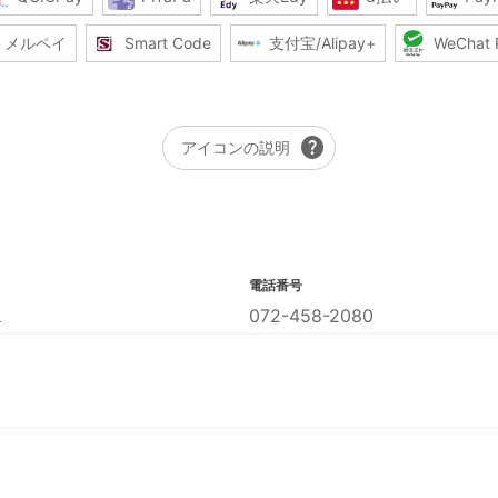
メルペイ
Smart Code
支付宝/Alipay+
WeChat 
help
アイコンの説明
電話番号
１
072-458-2080