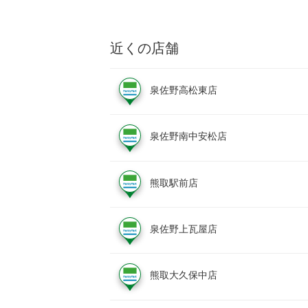
近くの店舗
泉佐野高松東店
泉佐野南中安松店
熊取駅前店
泉佐野上瓦屋店
熊取大久保中店