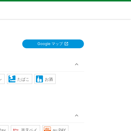
Google マップ
レ
たばこ
お酒
Pay
楽天ペイ
au PAY