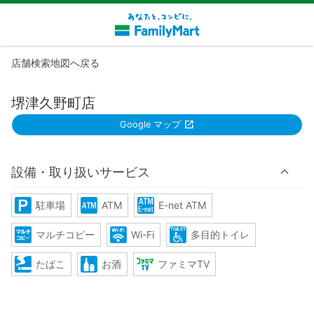
店舗検索地図へ戻る
堺津久野町店
Google マップ
設備・取り扱いサービス
駐車場
ATM
E-net ATM
マルチコピー
Wi-Fi
多目的トイレ
たばこ
お酒
ファミマTV