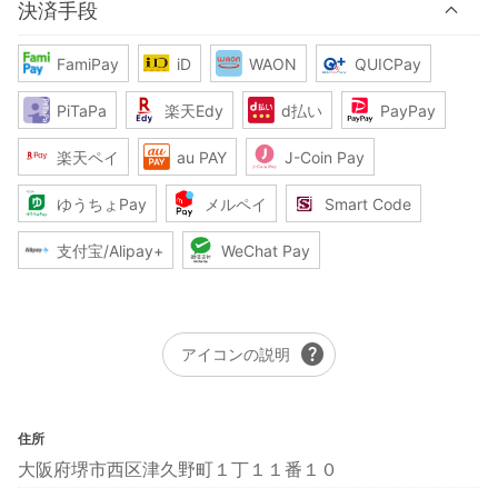
決済手段
FamiPay
iD
WAON
QUICPay
PiTaPa
楽天Edy
d払い
PayPay
楽天ペイ
au PAY
J-Coin Pay
ゆうちょPay
メルペイ
Smart Code
支付宝/Alipay+
WeChat Pay
help
アイコンの説明
住所
大阪府堺市西区津久野町１丁１１番１０