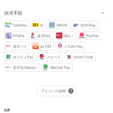
決済手段
FamiPay
iD
WAON
QUICPay
PiTaPa
楽天Edy
d払い
PayPay
楽天ペイ
au PAY
J-Coin Pay
ゆうちょPay
メルペイ
Smart Code
支付宝/Alipay+
WeChat Pay
help
アイコンの説明
住所