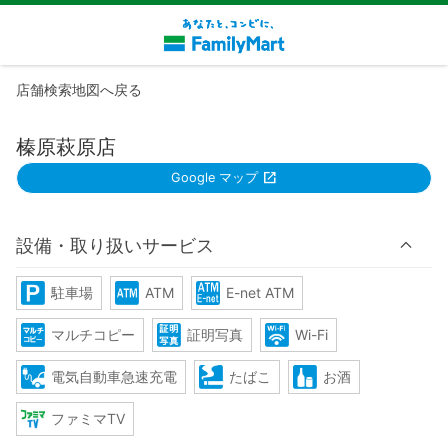
店舗検索地図へ戻る
榛原萩原店
Google マップ
設備・取り扱いサービス
駐車場
ATM
E-net ATM
マルチコピー
証明写真
Wi-Fi
電気自動車急速充電
たばこ
お酒
ファミマTV