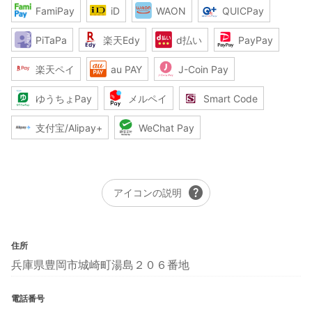
FamiPay
iD
WAON
QUICPay
PiTaPa
楽天Edy
d払い
PayPay
楽天ペイ
au PAY
J-Coin Pay
ゆうちょPay
メルペイ
Smart Code
支付宝/Alipay+
WeChat Pay
help
アイコンの説明
住所
兵庫県豊岡市城崎町湯島２０６番地
電話番号