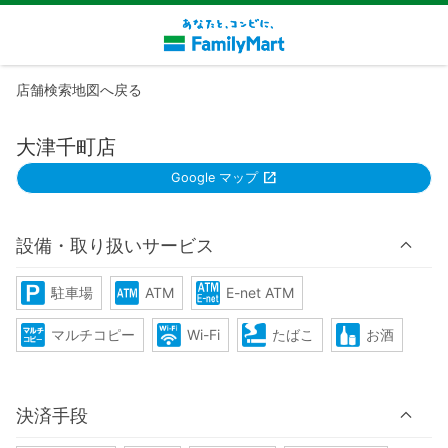
店舗検索地図へ戻る
大津千町店
Google マップ
設備・取り扱いサービス
駐車場
ATM
E-net ATM
マルチコピー
Wi-Fi
たばこ
お酒
決済手段