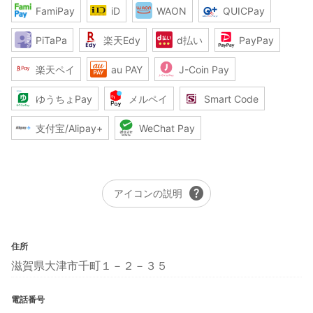
FamiPay
iD
WAON
QUICPay
PiTaPa
楽天Edy
d払い
PayPay
楽天ペイ
au PAY
J-Coin Pay
ゆうちょPay
メルペイ
Smart Code
支付宝/Alipay+
WeChat Pay
help
アイコンの説明
住所
滋賀県大津市千町１－２－３５
電話番号