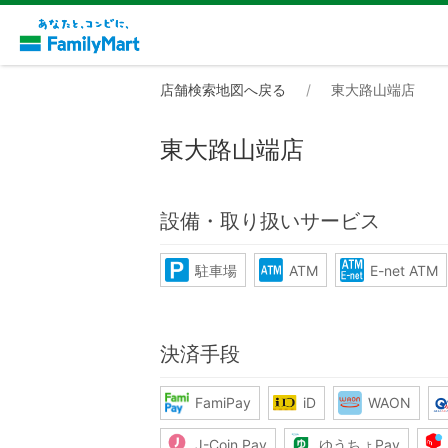
店舗検索地図へ戻る
東大路山端店
東大路山端店
設備・取り扱いサービス
駐車場
ATM
E-net ATM
決済手段
FamiPay
iD
WAON
J-Coin Pay
ゆうちょPay