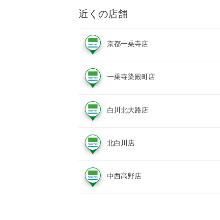
近くの店舗
京都一乗寺店
一乗寺染殿町店
白川北大路店
北白川店
中西高野店