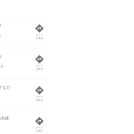
線
１
ルート
を見る
線
２
ルート
を見る
 など
ルート
を見る
烏丸線
ルート
を見る