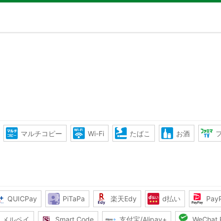
マルチコピー
Wi-Fi
たばこ
お酒
QUICPay
PiTaPa
楽天Edy
d払い
Pay
メルペイ
Smart Code
支付宝/Alipay+
WeChat 