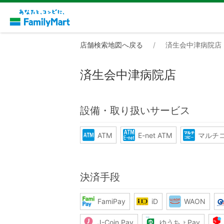
店舗検索地図へ戻る
済生会中津病院店
済生会中津病院店
設備・取り扱いサービス
ATM
E-net ATM
マルチ
決済手段
FamiPay
iD
WAON
J-Coin Pay
ゆうちょPay