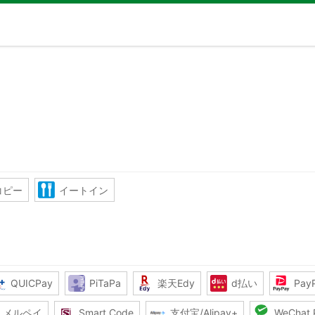
コピー
イートイン
QUICPay
PiTaPa
楽天Edy
d払い
Pay
メルペイ
Smart Code
支付宝/Alipay+
WeChat 