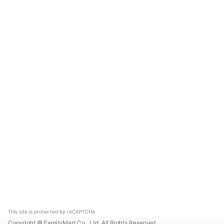
This site is protected by reCAPTCHA.
Copyright © FamilyMart Co., Ltd. All Rights Reserved.