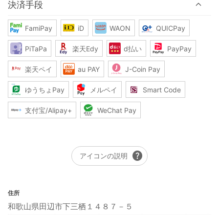
決済手段
FamiPay
iD
WAON
QUICPay
PiTaPa
楽天Edy
d払い
PayPay
楽天ペイ
au PAY
J-Coin Pay
ゆうちょPay
メルペイ
Smart Code
支付宝/Alipay+
WeChat Pay
help
アイコンの説明
住所
和歌山県田辺市下三栖１４８７－５