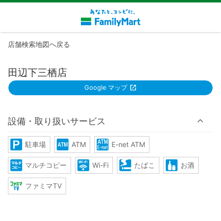
店舗検索地図へ戻る
田辺下三栖店
Google マップ
設備・取り扱いサービス
駐車場
ATM
E-net ATM
マルチコピー
Wi-Fi
たばこ
お酒
ファミマTV