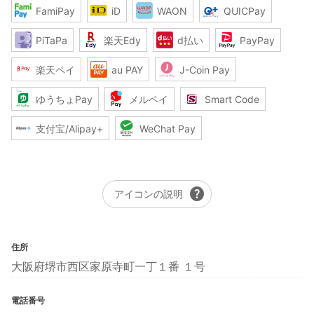
FamiPay
iD
WAON
QUICPay
PiTaPa
楽天Edy
d払い
PayPay
楽天ペイ
au PAY
J-Coin Pay
ゆうちょPay
メルペイ
Smart Code
支付宝/Alipay+
WeChat Pay
help
アイコンの説明
住所
大阪府堺市西区家原寺町一丁１番 １号
電話番号