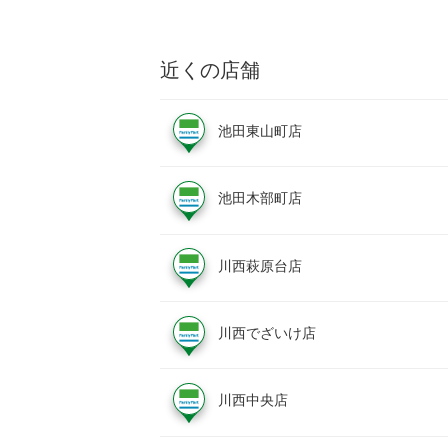
近くの店舗
池田東山町店
池田木部町店
川西萩原台店
川西でざいけ店
川西中央店