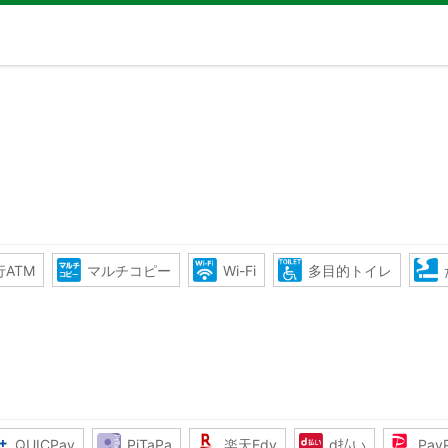
ATM
マルチコピー
Wi-Fi
多目的トイレ
QUICPay
PiTaPa
楽天Edy
d払い
Pay