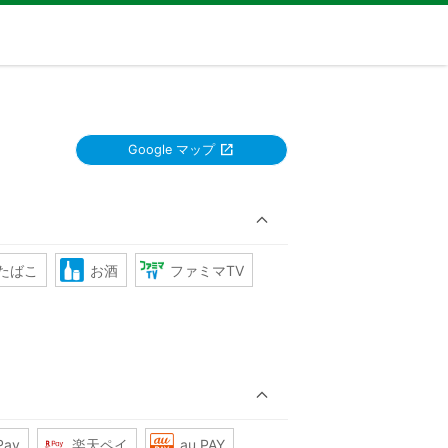
Google マップ
たばこ
お酒
ファミマTV
Pay
楽天ペイ
au PAY