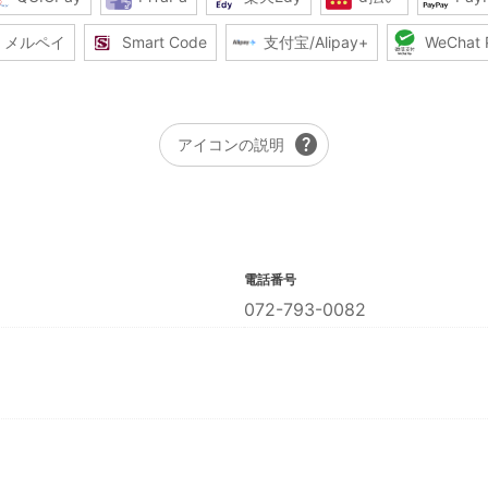
メルペイ
Smart Code
支付宝/Alipay+
WeChat 
help
アイコンの説明
電話番号
072-793-0082