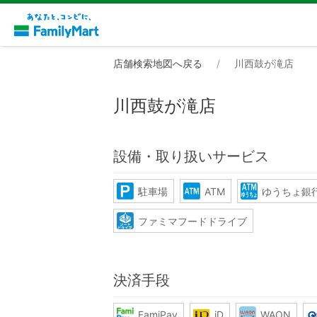
店舗検索地図へ戻る
川西鼓が滝店
川西鼓が滝店
設備・取り扱いサービス
駐車場
ATM
ゆうちょ銀行
ファミマフードドライブ
決済手段
FamiPay
iD
WAON