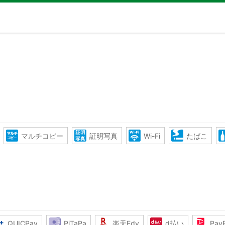
マルチコピー
証明写真
Wi-Fi
たばこ
QUICPay
PiTaPa
楽天Edy
d払い
Pay