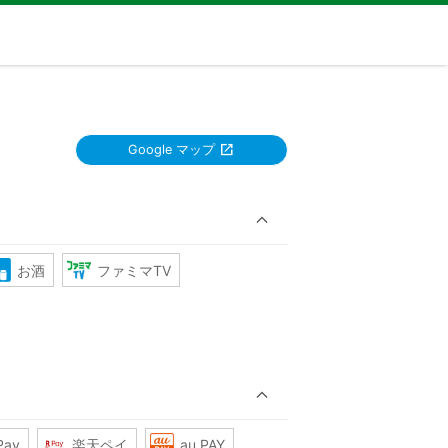
Google マップ
お酒
ファミマTV
Pay
楽天ペイ
au PAY