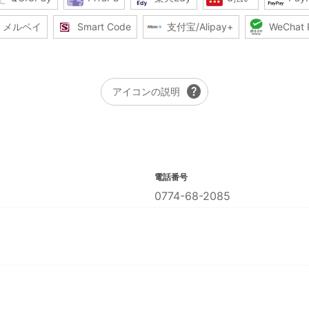
メルペイ
Smart Code
支付宝/Alipay+
WeChat 
help
アイコンの説明
電話番号
0774-68-2085