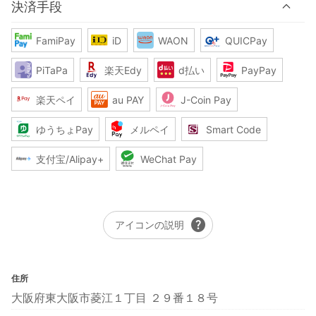
決済手段
FamiPay
iD
WAON
QUICPay
PiTaPa
楽天Edy
d払い
PayPay
楽天ペイ
au PAY
J-Coin Pay
ゆうちょPay
メルペイ
Smart Code
支付宝/Alipay+
WeChat Pay
help
アイコンの説明
住所
大阪府東大阪市菱江１丁目 ２９番１８号