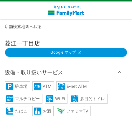
店舗検索地図へ戻る
菱江一丁目店
Google マップ
設備・取り扱いサービス
駐車場
ATM
E-net ATM
マルチコピー
Wi-Fi
多目的トイレ
たばこ
お酒
ファミマTV