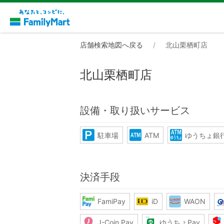
店舗検索地図へ戻る
北山栗栖町店
北山栗栖町店
設備・取り扱いサービス
駐車場
ATM
ゆうちょ銀行
決済手段
FamiPay
iD
WAON
J-Coin Pay
ゆうちょPay