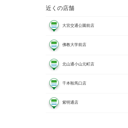
近くの店舗
大宮交通公園前店
佛教大学前店
北山通小山元町店
千本鞍馬口店
紫明通店