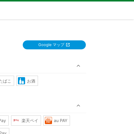
Google マップ
たばこ
お酒
Pay
楽天ペイ
au PAY
Pay