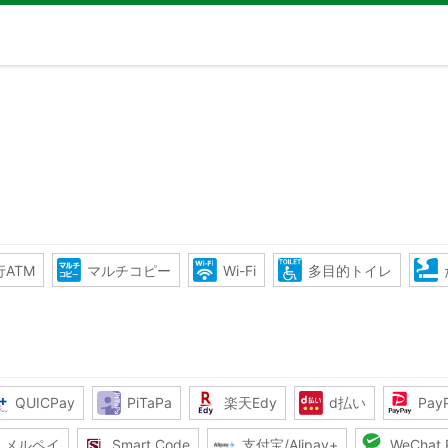
ATM
マルチコピー
Wi-Fi
多目的トイレ
QUICPay
PiTaPa
楽天Edy
d払い
Pay
メルペイ
Smart Code
支付宝/Alipay+
WeChat 