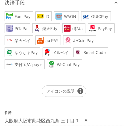
決済手段
FamiPay
iD
WAON
QUICPay
PiTaPa
楽天Edy
d払い
PayPay
楽天ペイ
au PAY
J-Coin Pay
ゆうちょPay
メルペイ
Smart Code
支付宝/Alipay+
WeChat Pay
help
アイコンの説明
住所
大阪府大阪市此花区西九条 三丁目９－８