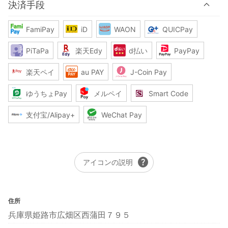
決済手段
FamiPay
iD
WAON
QUICPay
PiTaPa
楽天Edy
d払い
PayPay
楽天ペイ
au PAY
J-Coin Pay
ゆうちょPay
メルペイ
Smart Code
支付宝/Alipay+
WeChat Pay
help
アイコンの説明
住所
兵庫県姫路市広畑区西蒲田７９５