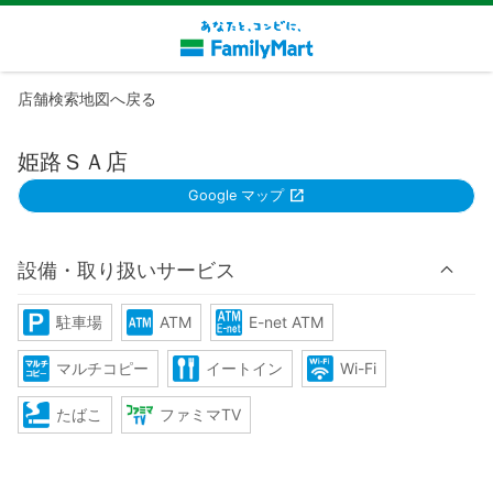
店舗検索地図へ戻る
姫路ＳＡ店
Google マップ
設備・取り扱いサービス
駐車場
ATM
E-net ATM
マルチコピー
イートイン
Wi-Fi
たばこ
ファミマTV