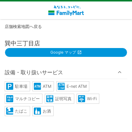
店舗検索地図へ戻る
巽中三丁目店
Google マップ
設備・取り扱いサービス
駐車場
ATM
E-net ATM
マルチコピー
証明写真
Wi-Fi
たばこ
お酒