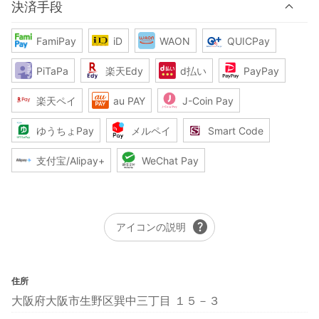
決済手段
FamiPay
iD
WAON
QUICPay
PiTaPa
楽天Edy
d払い
PayPay
楽天ペイ
au PAY
J-Coin Pay
ゆうちょPay
メルペイ
Smart Code
支付宝/Alipay+
WeChat Pay
help
アイコンの説明
住所
大阪府大阪市生野区巽中三丁目 １５－３