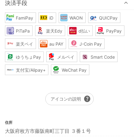
決済手段
FamiPay
iD
WAON
QUICPay
PiTaPa
楽天Edy
d払い
PayPay
楽天ペイ
au PAY
J-Coin Pay
ゆうちょPay
メルペイ
Smart Code
支付宝/Alipay+
WeChat Pay
help
アイコンの説明
住所
大阪府枚方市藤阪南町三丁目 ３番１号