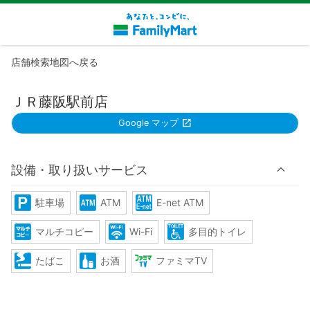
店舗検索地図へ戻る
ＪＲ藤阪駅前店
Google マップ
設備・取り扱いサービス
駐車場
ATM
E-net ATM
マルチコピー
Wi-Fi
多目的トイレ
たばこ
お酒
ファミマTV