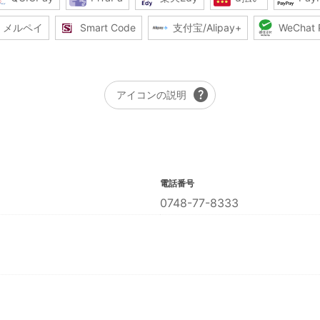
メルペイ
Smart Code
支付宝/Alipay+
WeChat 
help
アイコンの説明
電話番号
0748-77-8333