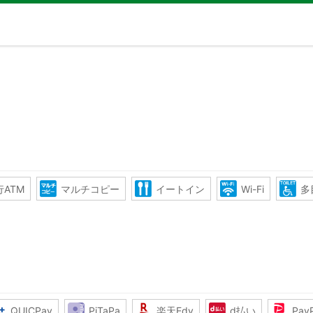
ATM
マルチコピー
イートイン
Wi-Fi
多
QUICPay
PiTaPa
楽天Edy
d払い
Pay