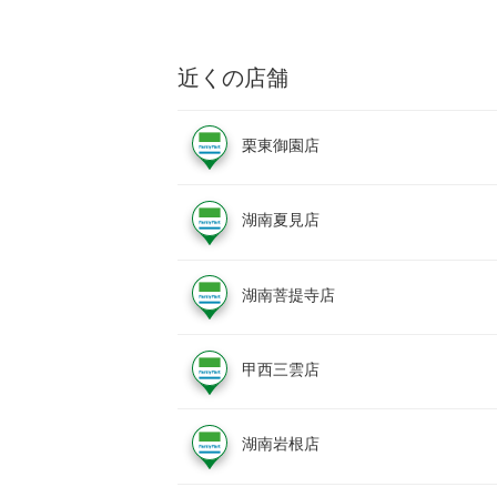
近くの店舗
栗東御園店
湖南夏見店
湖南菩提寺店
甲西三雲店
湖南岩根店