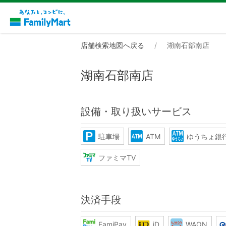
店舗検索地図へ戻る
湖南石部南店
湖南石部南店
設備・取り扱いサービス
駐車場
ATM
ゆうちょ銀行
ファミマTV
決済手段
FamiPay
iD
WAON