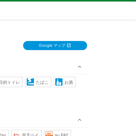
Google マップ
目的トイレ
たばこ
お酒
Pay
楽天ペイ
au PAY