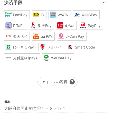
決済手段
FamiPay
iD
WAON
QUICPay
PiTaPa
楽天Edy
d払い
PayPay
楽天ペイ
au PAY
J-Coin Pay
ゆうちょPay
メルペイ
Smart Code
支付宝/Alipay+
WeChat Pay
help
アイコンの説明
住所
大阪府箕面市如意谷１－８－５４